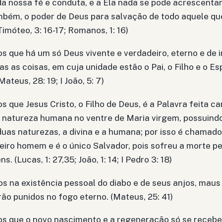
da nossa fé e conduta, e a Ela nada se pode acrescentar
ambém, o poder de Deus para salvação de todo aquele que 
I Timóteo, 3: 16-17; Romanos, 1: 16)
 que há um só Deus vivente e verdadeiro, eterno e de in
as as coisas, em cuja unidade estão o Pai, o Filho e o Esp
Mateus, 28: 19; I João, 5: 7)
 que Jesus Cristo, o Filho de Deus, é a Palavra feita c
natureza humana no ventre de Maria virgem, possuindo
duas naturezas, a divina e a humana; por isso é chamado
iro homem e é o único Salvador, pois sofreu a morte pe
. (Lucas, 1: 27,35; João, 1: 14; I Pedro 3: 18)
 na existência pessoal do diabo e de seus anjos, maus 
erão punidos no fogo eterno. (Mateus, 25: 41)
s que o novo nascimento e a regeneração só se recebe