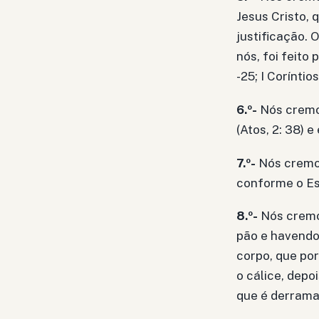
Jesus Cristo, 
justificação. 
nós, foi feito
-25; I Coríntios,
6.º-
Nós cremo
(Atos, 2: 38) 
7.º-
Nós cremos
conforme o Esp
8.º-
Nós cremos
pão e havendo 
corpo, que po
o cálice, depo
que é derramado