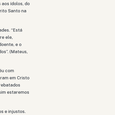
aos ídolos, do
rito Santo na
ades. “Está
re ele,
doente, e o
dos”. (Mateus,
céu com
eram em Cristo
rrebatados
ssim estaremos
s e injustos.