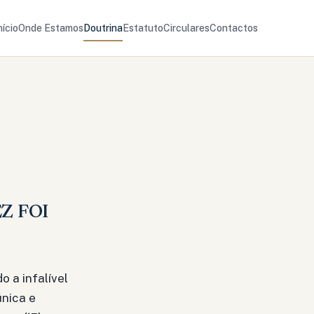
nício
Onde Estamos
Doutrina
Estatuto
Circulares
Contactos
EZ
FOI
 a infalível
única e