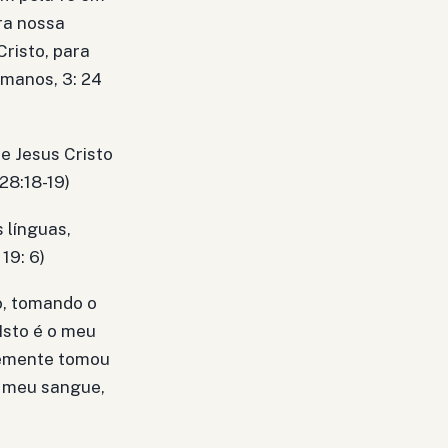
ra nossa
Cristo, para
omanos, 3: 24
 Jesus Cristo
28:18-19)
 línguas,
19: 6)
o, tomando o
Isto é o meu
temente tomou
o meu sangue,