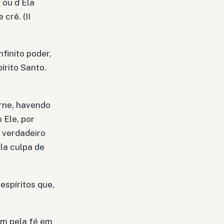
 ou d´Ela
crê. (II
finito poder,
írito Santo.
arne, havendo
 Ele, por
 verdadeiro
la culpa de
espíritos que,
m pela fé em