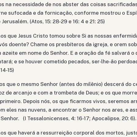
 na necessidade de nos abster das coisas sacrificadas 
rne sufocada e da fornicação, conforme mostrou o Espí
Jerusalém. (Atos, 15: 28-29 e 16: 4 e 21: 25)
s que Jesus Cristo tomou sobre Si as nossas enfermid
vós doente? Chame os presbíteros da igreja, e orem sob
 azeite em nome do Senhor. E a oração da fé salvará o 
ntará; e se houver cometido pecados, ser-lhe-ão perdoa
 14-15)
s que o mesmo Senhor (antes do milênio) descerá do 
voz de arcanjo e com a trombeta de Deus; e os que morr
primeiro. Depois nós, os que ficarmos vivos, seremos a
m eles nas nuvens, a encontrar o Senhor nos ares, e a
enhor. (I Tessalonicenses, 4: 16-17; Apocalipse, 20: 6).
s que haverá a ressurreição corporal dos mortos, justo