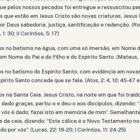
que pelos nossos pecados foi entregue e ressuscitou pa
Os que estão em Jesus Cristo são novas criaturas. Jesus 
 por Deus sabedoria, justiça, santificação e redenção. (R
 1: 30; II Coríntios, 5: 17)
s no batismo na água, com uma só imersão, em Nome de
e em Nome do Pai e do Filho e do Espírito Santo. (Mateus, 
 no batismo do Espírito Santo, com evidência em novas
írito Santo concede que se fale. (Atos, 2: 4, 10: 45-47 e 
 na Santa Ceia. Jesus Cristo, na noite em que foi traíd
dado graças, partiu-o e deu-o aos discípulos, dizendo: “
r vós é dado; fazei isto em memória de mim”. Semelhan
is da ceia, dizendo: “Este cálice é o Novo Testamento n
 por vós”. (Lucas, 22: 19-20; I Coríntios, 11: 24-25)