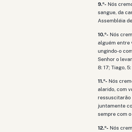
9.º-
Nós cremos
sangue, da ca
Assembléia de 
10.º-
Nós cremo
alguém entre 
ungindo-o com
Senhor o leva
8: 17; Tiago, 5:
11.º-
Nós cremo
alarido, com 
ressuscitarão 
juntamente co
sempre com o S
12.º-
Nós cremo