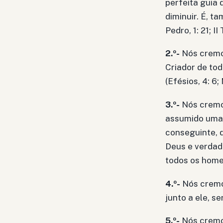
perfeita guia 
diminuir. É, t
Pedro, 1: 21; I
2.º-
Nós cremos
Criador de tod
(Efésios, 4: 6; 
3.º-
Nós cremos
assumido uma 
conseguinte, 
Deus e verdade
todos os homens
4.º-
Nós cremos
junto a ele, s
5.º-
Nós cremo